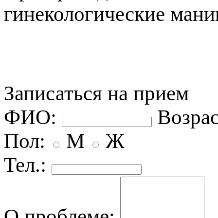
инекологические мани
Записаться на прием
ФИО:
озрас
Пол:
М
Ж
Тел.:
О проблеме: