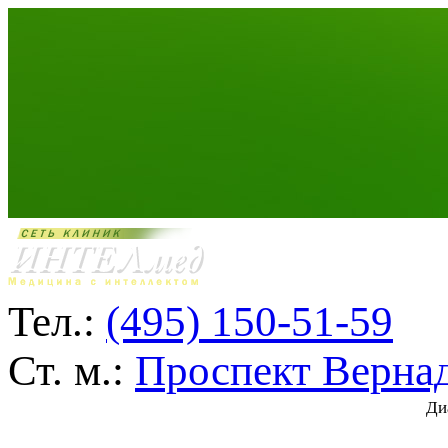
Тел.:
(495) 150-51-59
Ст. м.:
Проспект Верна
Ди