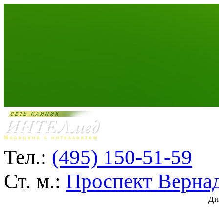
Тел.:
(495) 150-51-59
Ст. м.:
Проспект Верна
Ди