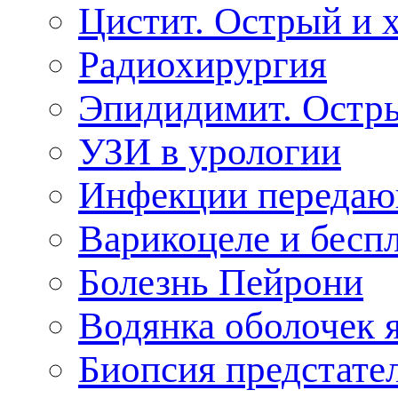
Цистит. Острый и 
Радиохирургия
Эпидидимит. Остр
УЗИ в урологии
Инфекции передаю
арикоцеле и бесп
Болезнь Пейрони
одянка оболочек 
Биопсия предстате