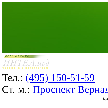
Тел.:
(495) 150-51-59
Ст. м.:
Проспект Верна
Ди