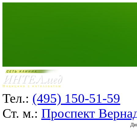
Тел.:
(495) 150-51-59
Ст. м.:
Проспект Верна
Ди