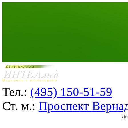
Тел.:
(495) 150-51-59
Ст. м.:
Проспект Верна
Ди