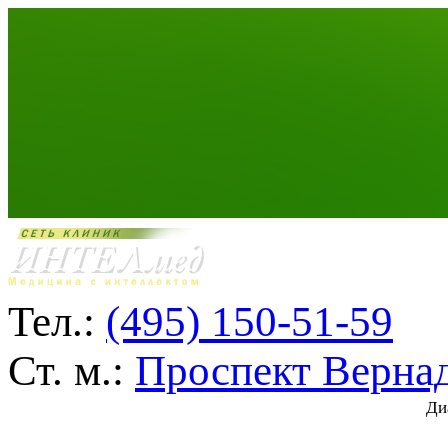
Тел.:
(495) 150-51-59
Ст. м.:
Проспект Верна
Ди