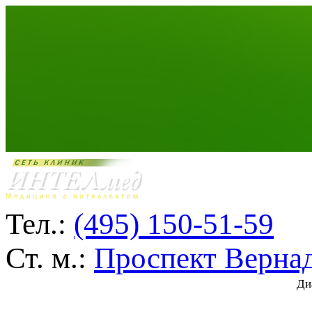
Тел.:
(495) 150-51-59
Ст. м.:
Проспект Верна
Ди