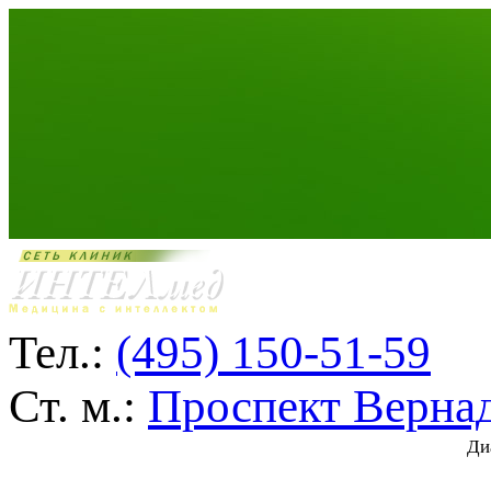
Тел.:
(495) 150-51-59
Ст. м.:
Проспект Верна
Ди