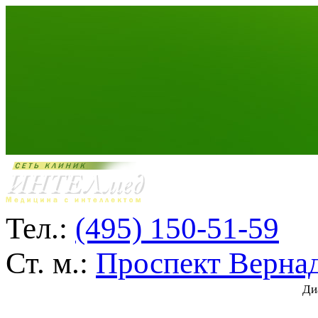
Тел.:
(495) 150-51-59
Ст. м.:
Проспект Верна
Ди