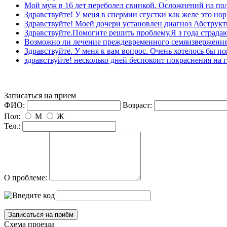
Мой муж в 16 лет переболел свинкой. Осложнений на пол
Здравствуйте! У меня в спермии сгустки как желе это нор
Здравствуйте! Моей дочери установлен диагноз Абструкти
Здравствуйте.Помогите решить проблему.Я з года страдаю
озможно ли лечение преждевременного семяизвержения,
Здравствуйте. У меня к вам вопрос. Очень хотелось бы пон
здравствуйте! несколько дней беспокоит покраснения на г
Записаться на прием
ФИО:
озраст:
Пол:
М
Ж
Тел.:
О проблеме:
Схема проезда