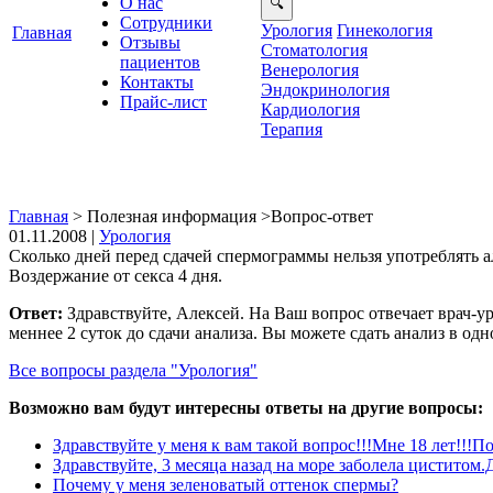
О нас
Сотрудники
Урология
Гинекология
Главная
Отзывы
Стоматология
ациенто
енерология
Контакты
Эндокринология
Прайс-лист
Кардиология
Терапия
Главная
>
Полезная информация
>
опрос-ответ
01.11.2008 |
Урология
Сколько дней перед сдачей спермограммы нельзя употреблять ал
оздержание от секса 4 дня.
Ответ:
Здравствуйте, Алексей. На Ваш вопрос отвечает врач-
меннее 2 суток до сдачи анализа. Вы можете сдать анализ в од
се вопросы раздела "Урология"
озможно вам будут интересны ответы на другие вопросы:
Здравствуйте у меня к вам такой вопрос!!!Мне 18 лет!!!По
Здравствуйте, 3 месяца назад на море заболела циститом.Д
Почему у меня зеленоватый оттенок спермы?