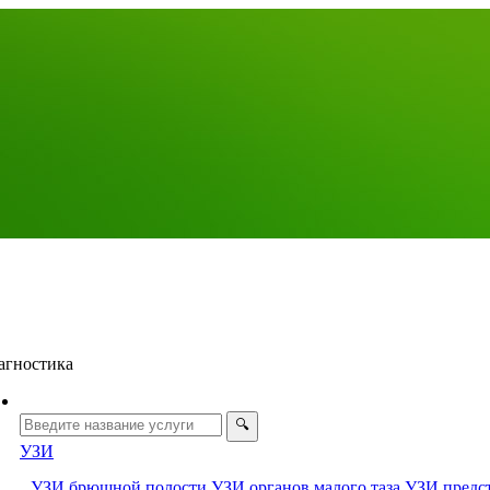
агностика
УЗИ
УЗИ брюшной полости
УЗИ органов малого таза
УЗИ предс