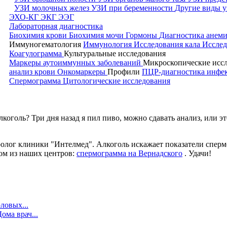
УЗИ молочных желез
УЗИ при беременности
Другие виды у
ЭХО-КГ
ЭКГ
ЭЭГ
Лабораторная диагностика
Биохимия крови
Биохимия мочи
Гормоны
Диагностика анем
Иммуногематология
Иммунология
Исследования кала
Исслед
Коагулограмма
Культуральные исследования
Маркеры аутоиммунных заболеваний
Микроскопические исс
анализ крови
Онкомаркеры
Профили
ПЦР-диагностика инф
Спермограмма
Цитологические исследования
коголь? Три дня назад я пил пиво, можно сдавать анализ, или эт
уролог клиники "Интелмед". Алкоголь искажает показатели спер
ном из наших центров:
спермограмма на Вернадского
. Удачи!
ловых...
ома врач...