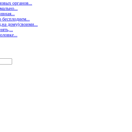
овых органов...
мально...
вная...
 бесплодием...
на дому(своими...
ять,...
оловке...