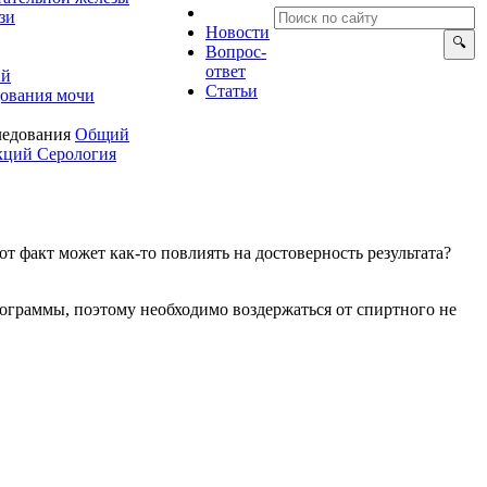
зи
Новости
опрос-
ответ
ий
Статьи
ования мочи
ледования
Общий
екций
Серология
от факт может как-то повлиять на достоверность результата?
мограммы, поэтому необходимо воздержаться от спиртного не