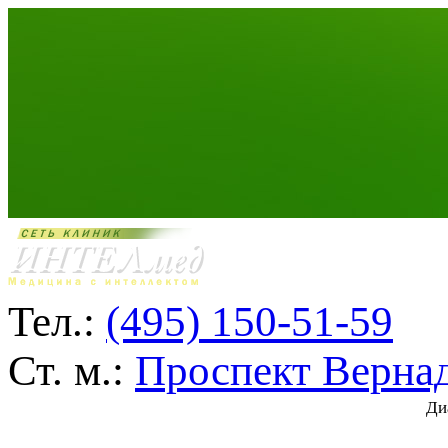
Тел.:
(495) 150-51-59
Ст. м.:
Проспект Верна
Ди