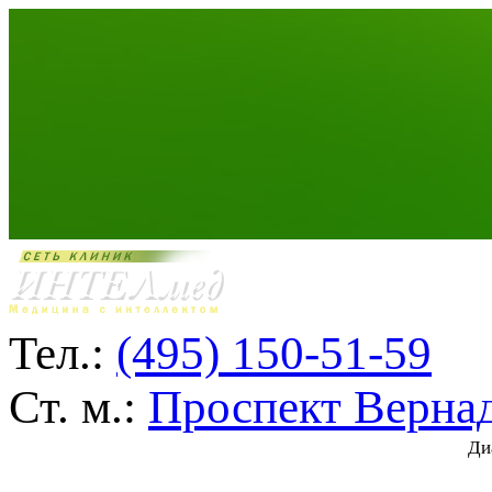
Тел.:
(495) 150-51-59
Ст. м.:
Проспект Верна
Ди