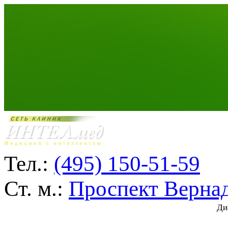
Тел.:
(495) 150-51-59
Ст. м.:
Проспект Верна
Ди