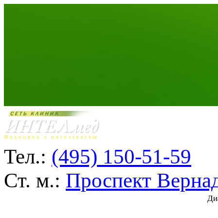
Тел.:
(495) 150-51-59
Ст. м.:
Проспект Верна
Ди