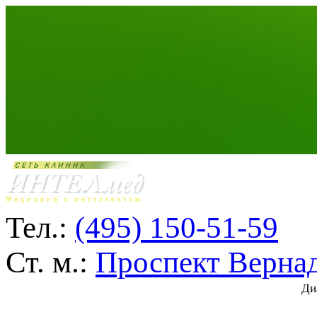
Тел.:
(495) 150-51-59
Ст. м.:
Проспект Верна
Ди