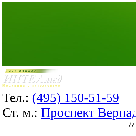
Тел.:
(495) 150-51-59
Ст. м.:
Проспект Верна
Ди