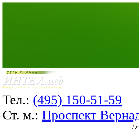
Тел.:
(495) 150-51-59
Ст. м.:
Проспект Верна
Ди