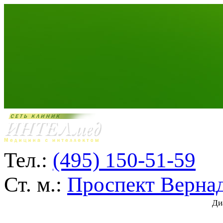
Тел.:
(495) 150-51-59
Ст. м.:
Проспект Верна
Ди