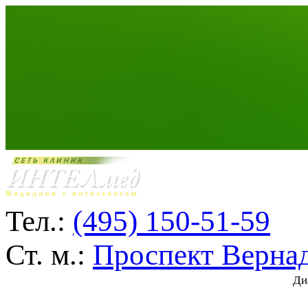
Тел.:
(495) 150-51-59
Ст. м.:
Проспект Верна
Ди