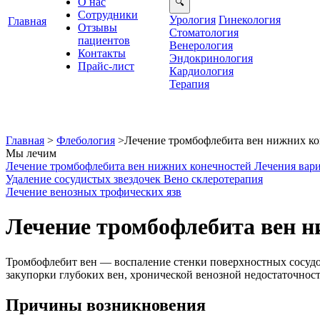
О нас
Сотрудники
Урология
Гинекология
Главная
Отзывы
Стоматология
ациенто
енерология
Контакты
Эндокринология
Прайс-лист
Кардиология
Терапия
Главная
>
Флебология
>
Лечение тромбофлебита вен нижних ко
Мы лечим
Лечение тромбофлебита вен нижних конечностей
Лечения вари
Удаление сосудистых звездочек
ено склеротерапия
Лечение венозных трофических яз
Лечение тромбофлебита вен н
Тромбофлебит вен — воспаление стенки поверхностных сосудов
закупорки глубоких вен, хронической венозной недостаточност
Причины возникновения