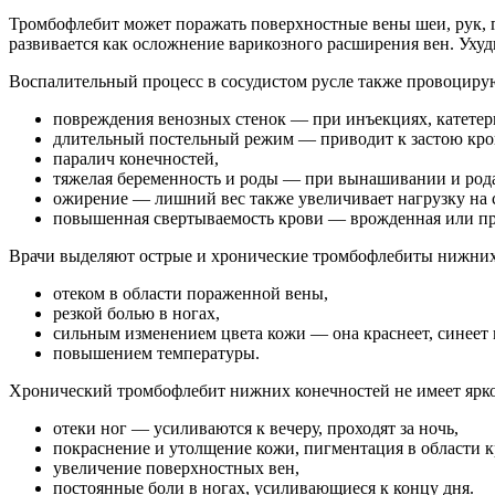
Тромбофлебит может поражать поверхностные вены шеи, рук, 
развивается как осложнение варикозного расширения вен. Ухуд
оспалительный процесс в сосудистом русле также провоциру
овреждения венозных стенок — при инъекциях, катетер
длительный постельный режим — приводит к застою кро
аралич конечностей,
тяжелая беременность и роды — при вынашивании и родах 
ожирение — лишний вес также увеличивает нагрузку на 
овышенная свертываемость крови — врожденная или при
рачи выделяют острые и хронические тромбофлебиты нижних к
отеком в области пораженной вены,
резкой болью в ногах,
сильным изменением цвета кожи — она краснеет, синеет 
овышением температуры.
Хронический тромбофлебит нижних конечностей не имеет ярко 
отеки ног — усиливаются к вечеру, проходят за ночь,
окраснение и утолщение кожи, пигментация в области к
увеличение поверхностных вен,
остоянные боли в ногах, усиливающиеся к концу дня.