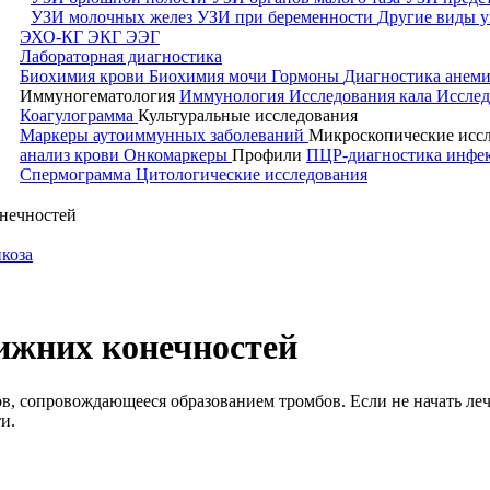
УЗИ молочных желез
УЗИ при беременности
Другие виды у
ЭХО-КГ
ЭКГ
ЭЭГ
Лабораторная диагностика
Биохимия крови
Биохимия мочи
Гормоны
Диагностика анем
Иммуногематология
Иммунология
Исследования кала
Исслед
Коагулограмма
Культуральные исследования
Маркеры аутоиммунных заболеваний
Микроскопические исс
анализ крови
Онкомаркеры
Профили
ПЦР-диагностика инф
Спермограмма
Цитологические исследования
нечностей
коза
ижних конечностей
, сопровождающееся образованием тромбов. Если не начать леч
и.