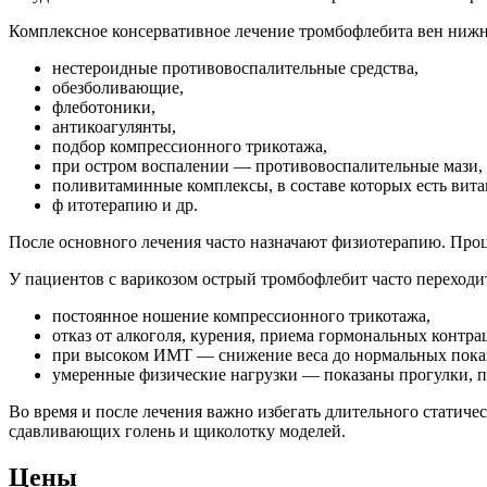
Комплексное консервативное лечение тромбофлебита вен нижн
нестероидные противовоспалительные средства,
обезболивающие,
флеботоники,
антикоагулянты,
одбор компрессионного трикотажа,
ри остром воспалении — противовоспалительные мази, 
оливитаминные комплексы, в составе которых есть вита
ф итотерапию и др.
После основного лечения часто назначают физиотерапию. Про
У пациентов с варикозом острый тромбофлебит часто переходи
остоянное ношение компрессионного трикотажа,
отказ от алкоголя, курения, приема гормональных контра
ри высоком ИМТ — снижение веса до нормальных показ
умеренные физические нагрузки — показаны прогулки, пл
о время и после лечения важно избегать длительного статичес
сдавливающих голень и щиколотку моделей.
Цены