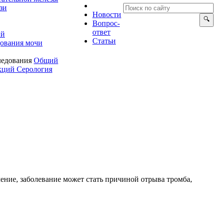
зи
Новости
опрос-
ответ
ий
Статьи
ования мочи
ледования
Общий
екций
Серология
ение, заболевание может стать причиной отрыва тромба,