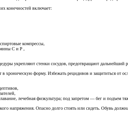
их конечностей включает:
спиртовые компрессы,
мины С и Р ,
цедуры укрепляют стенки сосудов, предотвращают дальнейший р
т в хроническую форму. Избежать рецидивов и защититься от ос
цептивов,
ателей,
авание, лечебная физкультура; под запретом — бег и подъем тя
кого напряжения. Опасно долго стоять или сидеть. Обувь должна