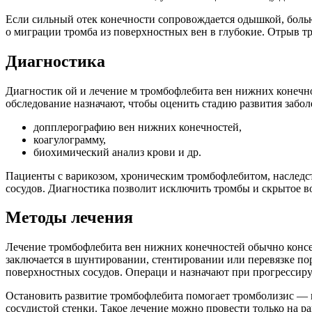
Если сильный отек конечности сопровождается одышкой, боль
о миграции тромба из поверхностных вен в глубокие. Отрыв тр
Диагностика
Диагностик ой и лечение м тромбофлебита вен нижних конечн
обследование назначают, чтобы оценить стадию развития забо
допплерографию вен нижних конечностей,
коагулограмму,
иохимический анализ крови и др.
Пациенты с варикозом, хроническим тромбофлебитом, наследс
сосудов. Диагностика позволит исключить тромбы и скрытое в
Методы лечения
Лечение тромбофлебита вен нижних конечностей обычно консе
заключается в шунтировании, стентировании или перевязке по
оверхностных сосудов. Операци и назначают при прогрессиру
Остановить развитие тромбофлебита помогает тромболизис — 
сосудистой стенки. Такое лечение можно провести только на р