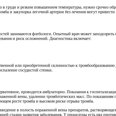
ю в груди и резким повышением температуры, нужно срочно обр
омба и закупорка легочной артерии без лечения могут привести 
остей занимаются флебологи. Опытный врач может заподозрить 
левания и риск осложнений. Диагностика включает:
твенной или приобретенной склонностью к тромбообразованию 
оспаление сосудистой стенки.
рвативное, проводится амбулаторно. Показания к госпитализац
раженной вены, удалении тромботических масс. По показаниям 
ющем росте тромба и высоком риске отрыва тромба.
введение в полость пораженной вены препаратов, растворяющих
анней стадии развития заболевания. У процедуры есть ряд проти