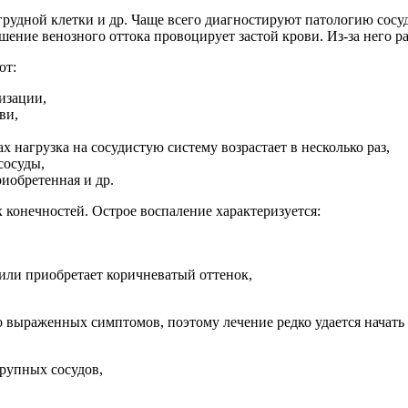
грудной клетки и др. Чаще всего диагностируют патологию сос
шение венозного оттока провоцирует застой крови. Из-за него р
ют:
изации,
ви,
нагрузка на сосудистую систему возрастает в несколько раз,
сосуды,
обретенная и др.
онечностей. Острое воспаление характеризуется:
или приобретает коричневатый оттенок,
выраженных симптомов, поэтому лечение редко удается начать 
рупных сосудов,