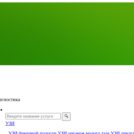
агностика
УЗИ
УЗИ брюшной полости
УЗИ органов малого таза
УЗИ предс