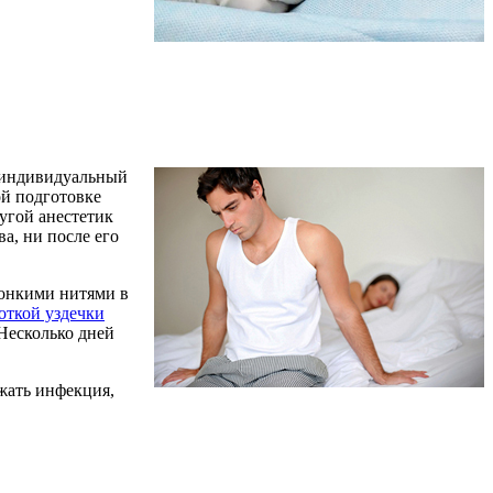
т индивидуальный
ой подготовке
угой анестетик
а, ни после его
и тонкими нитями
откой уздечки
 Несколько дней
жать инфекция,