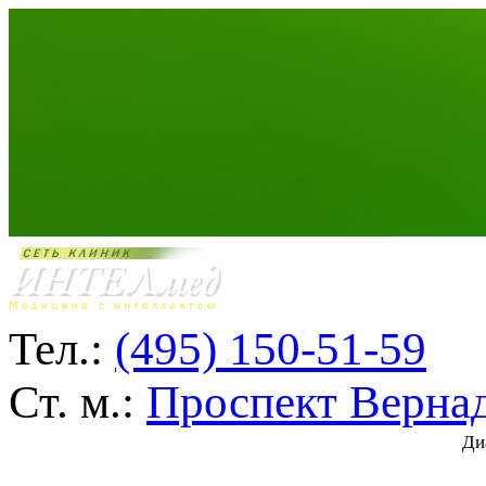
Тел.:
(495) 150-51-59
Ст. м.:
Проспект Верна
Ди