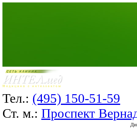
Тел.:
(495) 150-51-59
Ст. м.:
Проспект Верна
Ди