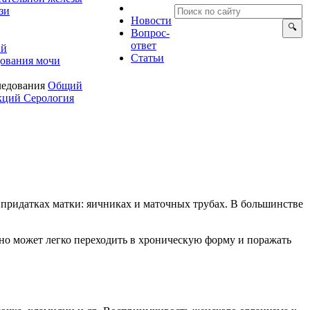
зи
Новости
опрос-
ответ
ий
Статьи
ования мочи
ледования
Общий
екций
Серология
 придатках матки: яичниках и маточных трубах. В большинстве
оно может легко переходить в хроническую форму и поражать