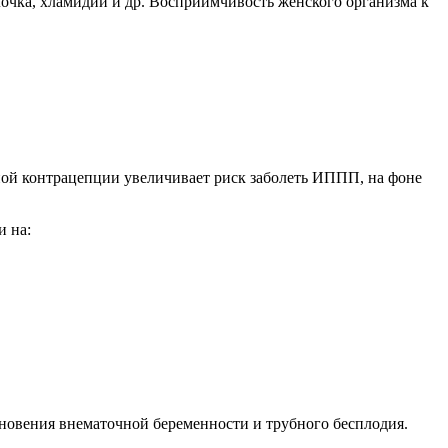
очка, хламидии и др. Восприимчивость женского организма к
рной контрацепции увеличивает риск заболеть ИППП, на фоне
и на:
икновения внематочной беременности и трубного бесплодия.