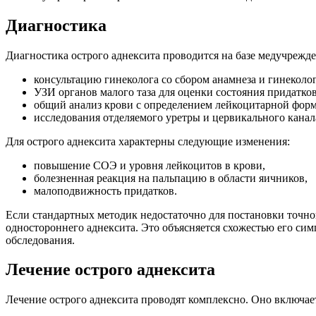
Диагностика
Диагностика острого аднексита проводится на базе медучрежде
консультацию гинеколога со сбором анамнеза и гинеколо
УЗИ органов малого таза для оценки состояния придатко
общий анализ крови с определением лейкоцитарной фор
исследования отделяемого уретры и цервикального кана
Для острого аднексита характерны следующие изменения:
овышение СОЭ и уровня лейкоцитов в крови,
олезненная реакция на пальпацию в области яичников,
малоподвижность придатков.
Если стандартных методик недостаточно для постановки точног
одностороннего аднексита. Это объясняется схожестью его си
обследования.
Лечение острого аднексита
Лечение острого аднексита проводят комплексно. Оно включае