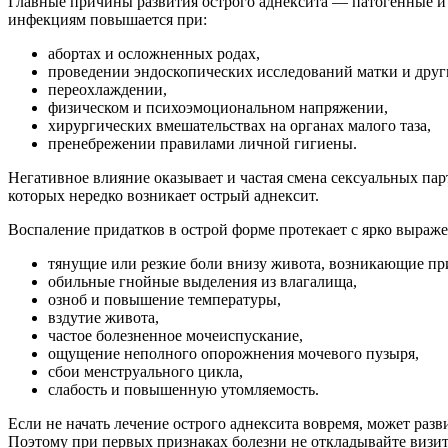
Главные причины развития острого аднексита — патогенные и
инфекциям повышается при:
абортах и осложненных родах,
роведении эндоскопических исследований матки и други
ереохлаждении,
физическом и психоэмоциональном напряжении,
хирургических вмешательствах на органах малого таза,
ренебрежении правилами личной гигиены.
Негативное влияние оказывает и частая смена сексуальных па
которых нередко возникает острый аднексит.
оспаление придатков в острой форме протекает с ярко выраж
тянущие или резкие боли внизу живота, возникающие при
обильные гнойные выделения из влагалища,
озноб и повышение температуры,
здутие живота,
частое болезненное мочеиспускание,
ощущение неполного опорожнения мочевого пузыря,
сбои менструального цикла,
слабость и повышенную утомляемость.
Если не начать лечение острого аднексита вовремя, может раз
Поэтому при первых признаках болезни не откладывайте визит 