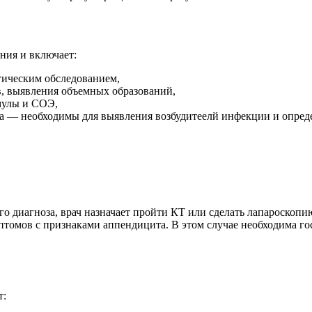
ния и включает:
гическим обследованием,
в, выявления объемных образований,
мулы и СОЭ,
ла — необходимы для выявления возбудитеелй инфекции и опред
о диагноза, врач назначает пройти КТ или сделать лапароскопи
мптомов с признаками аппендицита. В этом случае необходима г
т: