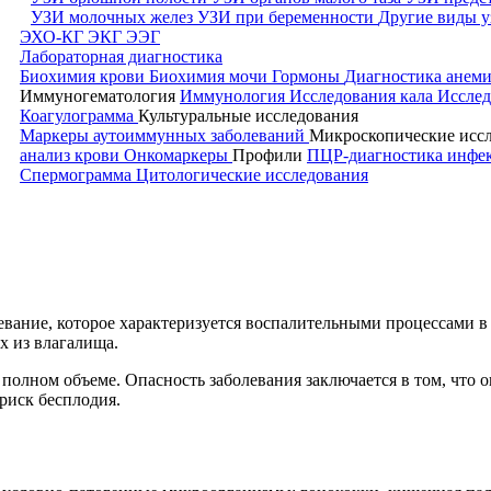
УЗИ молочных желез
УЗИ при беременности
Другие виды у
ЭХО-КГ
ЭКГ
ЭЭГ
Лабораторная диагностика
Биохимия крови
Биохимия мочи
Гормоны
Диагностика анем
Иммуногематология
Иммунология
Исследования кала
Исслед
Коагулограмма
Культуральные исследования
Маркеры аутоиммунных заболеваний
Микроскопические исс
анализ крови
Онкомаркеры
Профили
ПЦР-диагностика инф
Спермограмма
Цитологические исследования
вание, которое характеризуется воспалительными процессами в
х из влагалища.
полном объеме. Опасность заболевания заключается в том, что 
иск бесплодия.