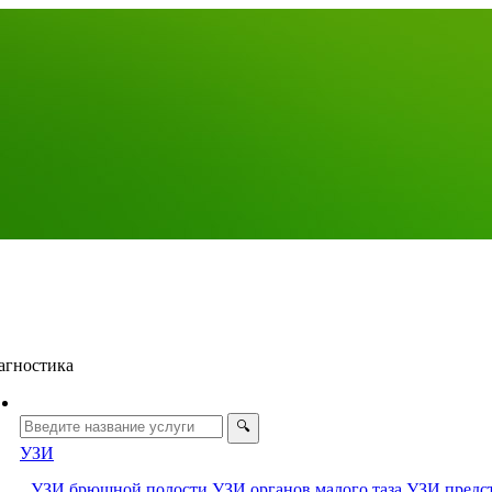
агностика
УЗИ
УЗИ брюшной полости
УЗИ органов малого таза
УЗИ предс