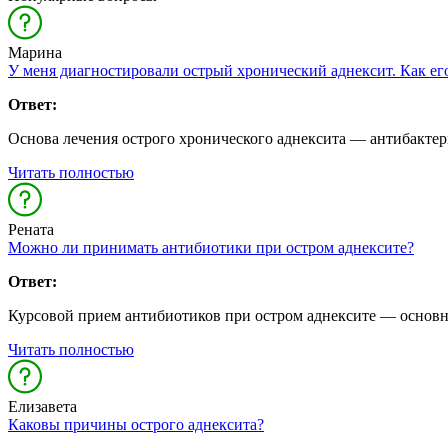
Марина
У меня диагностировали острый хронический аднексит. Как ег
Ответ:
Основа лечения острого хронического аднексита — антибактери
Читать полностью
Рената
Можно ли принимать антибиотики при остром аднексите?
Ответ:
Курсовой прием антибиотиков при остром аднексите — основно
Читать полностью
Елизавета
Каковы причины острого аднексита?