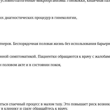
 условно-патогенные микроорганизмы: гонококки, кишечная пал
х диагностических процедур в гинекологии,
ртнеров. Беспорядочная половая жизнь без использования барье
енной симптоматикой. Пациентки обращаются к врачу с жалобам
 половом акте и в состоянии покоя,
виться спаечный процесс в малом тазу. Это повышает риск возн
в клинику и сразу обращайтесь к врачу.