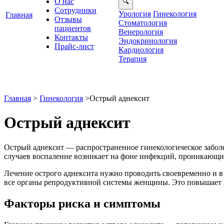
О нас
Сотрудники
Урология
Гинекология
Главная
Отзывы
Стоматология
ациенто
енерология
Контакты
Эндокринология
Прайс-лист
Кардиология
Терапия
Главная
>
Гинекология
>
Острый аднексит
Острый аднексит
Острый аднексит — распространенное гинекологическое заболе
случаев воспаление возникает на фоне инфекций, проникающи
Лечение острого аднексита нужно проводить своевременно и в 
се органы репродуктивной системы женщины. Это повышает р
Факторы риска и симптомы