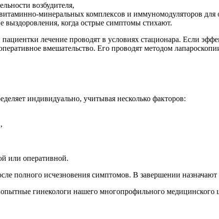
ельности возбудителя,
витаминно-минеральных комплексов и иммуномодуляторов для о
 выздоровления, когда острые симптомы стихают.
пациентки лечение проводят в условиях стационара. Если эффек
оперативное вмешательство. Его проводят методом лапароскопии
еделяет индивидуально, учитывая несколько факторов:
,
ой или оперативной.
осле полного исчезновения симптомов. В завершении назначают
 опытные гинекологи нашего многопрофильного медицинского ц