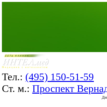
Тел.:
(495) 150-51-59
Ст. м.:
Проспект Верна
Ди