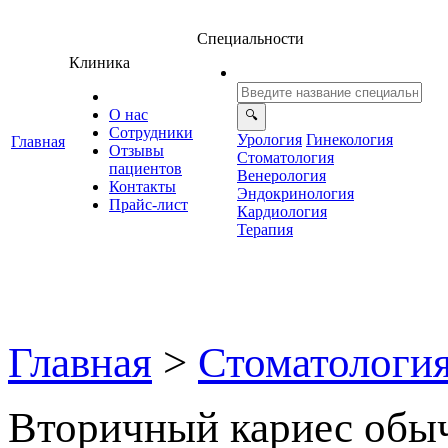
Специальности
Клиника
О нас
Сотрудники
Урология
Гинекология
Главная
Отзывы
Стоматология
ациенто
енерология
Контакты
Эндокринология
Прайс-лист
Кардиология
Терапия
Главная
>
Стоматологи
торичный кариес обыч