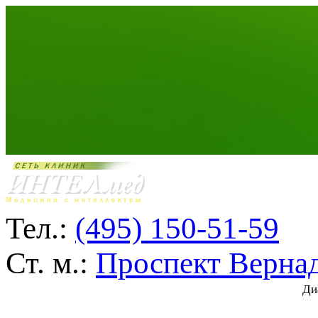
Тел.:
(495) 150-51-59
Ст. м.:
Проспект Верна
Ди