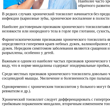
Наиболее часто хр
обратного развити
редких случаях хронический тонзиллит начинается без пред
инфекции (кариозные зубы, хроническое воспаление в полости н
Наиболее достоверным признаком хронического тонзиллитаявля
неловкости или инородного тела в горле при глотании, сухость
Фарингоскопическими признаками хронического тонзиллита я
определяются гиперемия краев небных дужек, валикообразное у
дужек. Нередким симптомом заболевания являются сращения и
разрыхлены, особенно у детей.
ажным и одним из наиболее частых признаков хронического 
иду, что в норме миндалины содержат эпидермальные пробки, 
Среди местных признаков хронического тонзиллита довольно 
сосцевидной мышцы. Увеличение и болезненность при пальпац
Одновременно с хроническим тонзиллитом у больного могут б
ревматизм и др.).
Хронический тонзиллит следует дифференцировать с гипертро
рибковым поражением миндалин, вторичным изменением тонзил