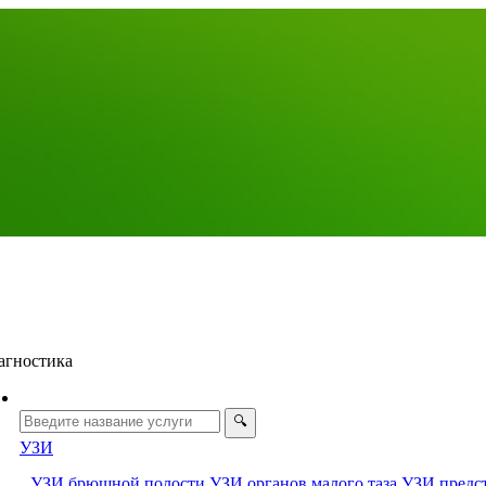
агностика
УЗИ
УЗИ брюшной полости
УЗИ органов малого таза
УЗИ предс