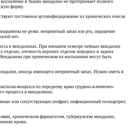
 воспаление в тканях миндалин не претерпевает полного
скую форму.
бствуют постоянное аутоинфицирование из хронических очаго
выражены не резко: неприятный запах изо рта, ощущение
жалоб нет.
цесса в миндалинах. При внешнем осмотре небных миндалин
х отделах, отечность верхних отделов передних и задних
 Миндалины при хроническом их воспалении могут быть
 миндалин, иногда имеющего неприятный запах. Нужно иметь
 располагающихся по переднему краю грудино-ключично-
го процесса в миндалинах.
женные или сопутствующие (нефрит, инфекционный полиартрит,
лями, хроническим фарингитом, туберкулезом миндалин,
ваниях крови.