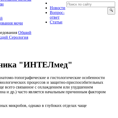
зи
Новости
опрос-
ответ
ий
Статьи
ования мочи
ледования
Общий
екций
Серология
иника "ИНТЕЛмед"
натомо-топографические и гистологические особенности
биологических процессов и защитно-приспособительных
ще всего связанное с охлаждением или ухудшением
ина и др.) часто является начальным причинным фактором
ных микробов, однако в глубоких отделах чаще