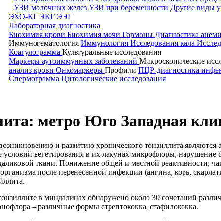
УЗИ молочных желез
УЗИ при беременности
Другие виды у
ЭХО-КГ
ЭКГ
ЭЭГ
Лабораторная диагностика
Биохимия крови
Биохимия мочи
Гормоны
Диагностика анем
Иммуногематология
Иммунология
Исследования кала
Исслед
Коагулограмма
Культуральные исследования
Маркеры аутоиммунных заболеваний
Микроскопические исс
анализ крови
Онкомаркеры
Профили
ПЦР-диагностика инф
Спермограмма
Цитологические исследования
лита
:
метро Юго Западная кл
возникновению и развитию хронического тонзиллита являются а
е условий вегетирования в их лакунах микрофлоры, нарушение 
аликовой ткани. Понижение общей и местной реактивности, ча
организма после перенесенной инфекции (ангина, корь, скарлат
иллита.
онзиллите в миндалинах обнаружено около 30 сочетаний различ
нофлора – различные формы стрептококка, стафилококка.