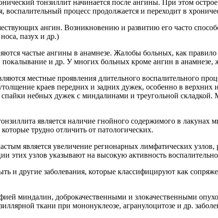
онический тонзиллит начинается после ангины. При этом острое
я, воспалительный процесс продолжается и переходит в хрониче
шествующих ангин. Возникновению и развитию его часто спосо
оса, пазух и др.)
ются частые ангины в анамнезе. Жалобы больных, как правило 
, покалывание и др. У многих больных кроме ангин в анамнезе, 
вляются местные проявления длительного воспалительного про
толщение краев передних и задних дужек, особенно в верхних и
 спайки небных дужек с миндалинами и треугольной складкой.
тонзиллита является наличие гнойного содержимого в лакунах
которые трудно отличить от патологических.
частым является увеличение регионарных лимфатических узлов,
ии этих узлов указывают на высокую активность воспалительно
ыть и другие заболевания, которые классифицируют как сопря
фией миндалин, доброкачественными и злокачественными опухо
лярной ткани при мононуклеозе, агранулоцитозе и др. заболе