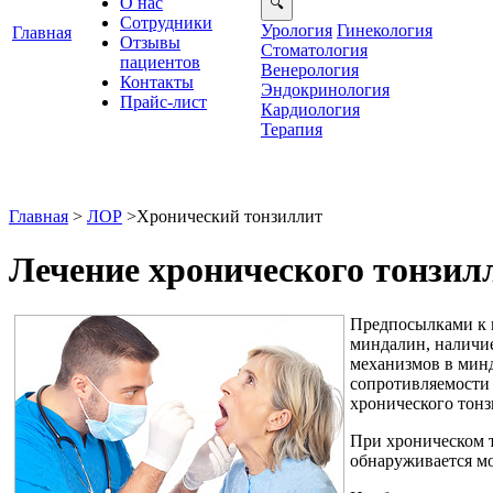
О нас
Сотрудники
Урология
Гинекология
Главная
Отзывы
Стоматология
ациенто
енерология
Контакты
Эндокринология
Прайс-лист
Кардиология
Терапия
Главная
>
ЛОР
>
Хронический тонзиллит
Лечение хронического тонзил
Предпосылками к 
миндалин, наличи
механизмов в минд
сопротивляемости 
хронического тонз
При хроническом т
обнаруживается мо