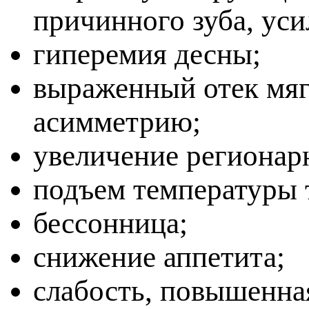
ричинного зуба, уси
иперемия десны;
ыраженный отек мяг
асимметрию;
увеличение регионар
одъем температуры т
ессонница;
снижение аппетита;
слабость, повышенна