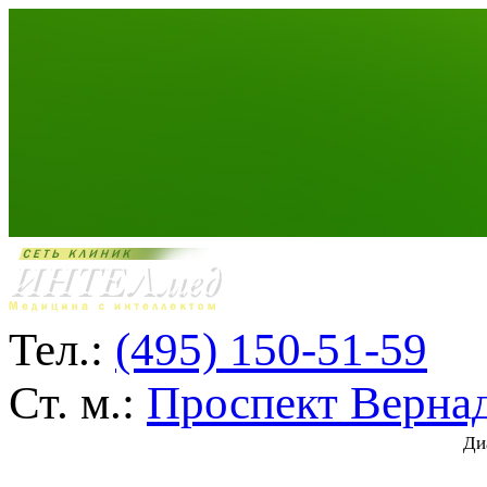
Тел.:
(495) 150-51-59
Ст. м.:
Проспект Верна
Ди