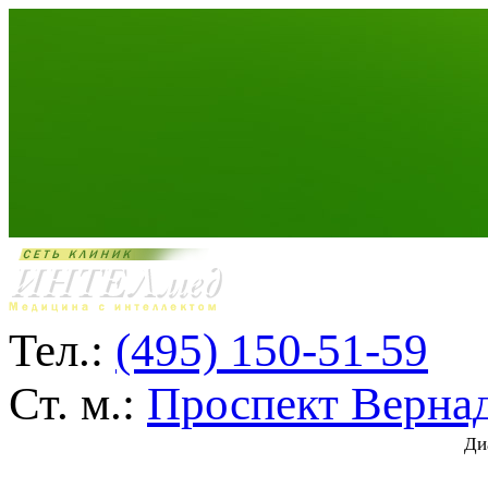
Тел.:
(495) 150-51-59
Ст. м.:
Проспект Верна
Ди