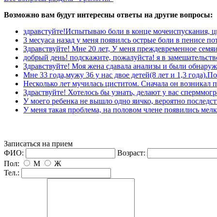
озможно вам будут интересны ответы на другие вопросы:
здравстуйте!Испытываю боли в конце мочеиспускания, ци
3 месуаса назад у меня появилсь острые боли в пенисе пот
Здравствуйте! Мне 20 лет, У меня преждевременное семяи
добрый день! подскажите, пожалуйста! я в замешательстве! 
Здравствуйте! Моя жена сдавала анализы и были обнаруж
Мне 33 года,мужу 36 у нас двое детей(8 лет и 1,3 года).По
Несколько лет мучилась циститом. Сначала он возникал п
Здраствуйте! Хотелось бы узнать, делают у вас сперммогр
У моего ребенка не вышло одно яичко, вероятно последст
У меня такая проблема, на половом члене появились мел
Записаться на прием
ФИО:
озраст:
Пол:
М
Ж
Тел.: