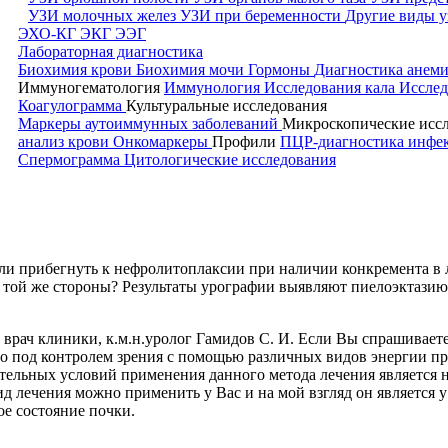
УЗИ молочных желез
УЗИ при беременности
Другие виды у
ЭХО-КГ
ЭКГ
ЭЭГ
Лабораторная диагностика
Биохимия крови
Биохимия мочи
Гормоны
Диагностика анем
Иммуногематология
Иммунология
Исследования кала
Исслед
Коагулограмма
Культуральные исследования
Маркеры аутоиммунных заболеваний
Микроскопические исс
анализ крови
Онкомаркеры
Профили
ПЦР-диагностика инф
Спермограмма
Цитологические исследования
и прибегнуть к нефролитоплаксии при наличии конкремента в лох
с той же стороны? Результаты урографии выявляют пиелоэктази
й врач клиники, к.м.н.уролог Гамидов С. И. Если Вы спрашивае
 что под контролем зрения с помощью различных видов энергии 
ельных условий применения данного метода лечения является 
 лечения можно применить у Вас и на мой взгляд он является у
е состояние почки.