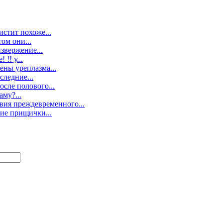
стит похоже...
ом они...
звержение...
!! у...
ены уреплазма...
следние...
осле полового...
аму?...
вия преждевременного...
кие прищички...