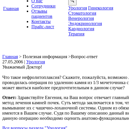
О нас
Сотрудники
Урология
Гинекология
Главная
Отзывы
Стоматология
ациенто
енерология
Контакты
Эндокринология
Прайс-лист
Кардиология
Терапия
Главная
>
Полезная информация
>
опрос-ответ
27.05.2006 |
Урология
Уважаемый Доктор!
Что такое нефролитоплаксия? Скажите, пожалуйста, возможно л
роводилась операция по удалению камня из 1/3 мочеточника 
может явиться наиболее предпочтительным в данном случае?
Ответ:
Здравствуйте Евгения, на Ваш вопрос отвечает главны
метод лечения камней почек. Суть метода заключается в том,
ымывание их с чашечно-лоханочной системы. Одним из обязат
имеются в Вашем случае. Судя по Вашему описанию данный вид
данную операцию необходимо оценить анатомо-функционально
се вопросы раздела "Урология"