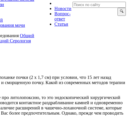
зи
Новости
опрос-
ответ
ий
Статьи
ования мочи
ледования
Общий
екций
Серология
анке почки (2 х 1,7 см) при условии, что 15 лет назад
ю и сморщенную почку. Какой из современных методов терапии
те про литолопоксию, то это эндоскопический хирургический
проводится контактное раздрабливание камней и одновременно
наличие расширений в чашечно-лоханочной системе, которые
 Вас более предпочтительным. Однако, прежде чем проводить