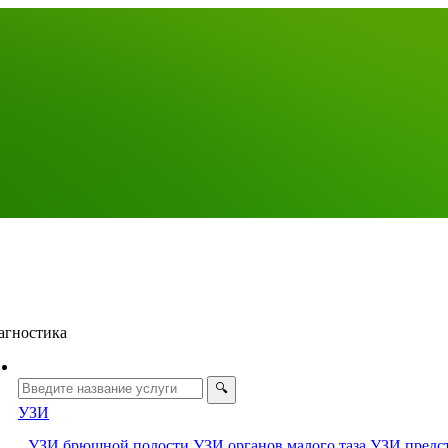
агностика
УЗИ
УЗИ брюшной полости
УЗИ органов малого таза
УЗИ предс