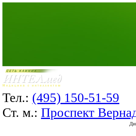
Тел.:
(495) 150-51-59
Ст. м.:
Проспект Верна
Ди