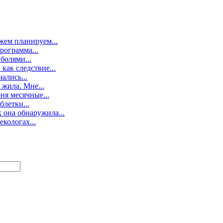
жем планируем...
рограмма...
болями...
как следствие...
ались...
 жила. Мне...
ня месячные...
блетки...
 она обнаружила...
кологах...