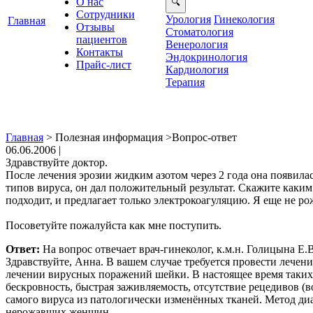
О нас
Сотрудники
Урология
Гинекология
Главная
Отзывы
Стоматология
ациенто
енерология
Контакты
Эндокринология
Прайс-лист
Кардиология
Терапия
Главная
>
Полезная информация
>
опрос-ответ
06.06.2006 |
Здравствуйте доктор.
После лечения эрозии жидким азотом через 2 года она появилас
типов вируса, он дал положительный результат. Скажите каким 
одходит, и предлагает только электрокоагуляцию. Я еще не ро
Посоветуйте пожалуйста как мне поступить.
Ответ:
На вопрос отвечает врач-гинеколог, к.м.н. Голицына Е.В
Здравствуйте, Анна. В вашем случае требуется провести лечени
лечении вирусных поражений шейки. В настоящее время таких 
ескровность, быстрая заживляемость, отсутствие рецедивов (
самого вируса из патологически изменённых тканей. Метод д
нерожавших женщин.