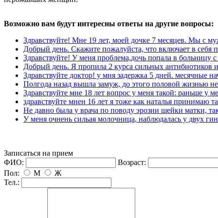
озможно вам будут интересны ответы на другие вопросы:
Здравствуйте! Мне 19 лет, моей дочке 7 месяцев. Мы с му
Добрый день. Скажите пожалуйста, что включает в себя п
Здравствуйте! У меня проблема,дочь попала в больницу с 
Добрый день. Я пропила 2 курса сильных антибиотиков и 
Здравствуйте доктор! у мня задержка 5 дней. месячные нач
Полгода назад вышла замуж, до этого половой жизнью не
Здравствуйте мне 18 лет вопрос у меня такой: раньше у ме
здравствуйте мнен 16 лет я тоже как наталья принимаю та
Не давно была у врача по поводу эрозии шейки матки, так
У меня очнень сильая молочница, наблюдалась у двух гине
Записаться на прием
ФИО:
озраст:
Пол:
М
Ж
Тел.: