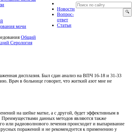
зи
Новости
опрос-
ответ
ий
Статьи
ования мочи
ледования
Общий
екций
Серология
раженная дисплазия. Был сдан анализ на ВПЧ 16-18 и 31-33
ию. Врач в больнице говорит, что житкий азот мне не
зменений на шейке матке, а с другой, будет эффективным
е. Преимуществами данных методов являются также
ного или радиоволнового лечения происходит и выпаривание
вирусных поражений и не рекомендуется к применению у