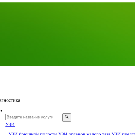
агностика
УЗИ
УЗИ брюшной полости
УЗИ органов малого таза
УЗИ предс