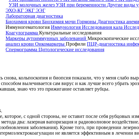
УЗИ молочных желез
УЗИ при беременности
Другие виды у
ЭХО-КГ
ЭКГ
ЭЭГ
Лабораторная диагностика
Биохимия крови
Биохимия мочи
Гормоны
Диагностика анем
Иммуногематология
Иммунология
Исследования кала
Исслед
Коагулограмма
Культуральные исследования
Маркеры аутоиммунных заболеваний
Микроскопические исс
анализ крови
Онкомаркеры
Профили
ПЦР-диагностика инф
Спермограмма
Цитологические исследования
ь снова, кольпоскопия и биопсия показали, что у меня слабо вы
способом вылечивается сам вирус и как лучше всего убрать эроз
жавшая, знаю что это прижигание оставляет рубцы.
.
е, которое, с одной стороны, не оставит после себя рубцовых и
метода два: лазерная вапоризация и радиоволновое воздействи
возобновления заболевания). Кроме того, при проведении лезер
иатермоэлектрокоагулации не является эффективным в лечении 