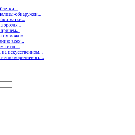
блетки...
нализы-обнаружен...
йки матки...
 эрозия...
 причем...
 их можно...
нию всех...
м титре...
 на искусственном...
ветло-коричневого...