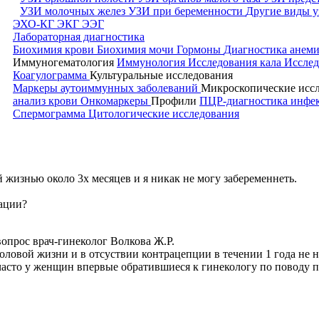
УЗИ молочных желез
УЗИ при беременности
Другие виды у
ЭХО-КГ
ЭКГ
ЭЭГ
Лабораторная диагностика
Биохимия крови
Биохимия мочи
Гормоны
Диагностика анем
Иммуногематология
Иммунология
Исследования кала
Исслед
Коагулограмма
Культуральные исследования
Маркеры аутоиммунных заболеваний
Микроскопические исс
анализ крови
Онкомаркеры
Профили
ПЦР-диагностика инф
Спермограмма
Цитологические исследования
жизнью около 3х месяцев и я никак не могу забеременнеть.
уации?
опрос врач-гинеколог Волкова Ж.Р.
половой жизни и в отсуствии контрацепции в течении 1 года не
 часто у женщин впервые обратившиеся к гинекологу по поводу