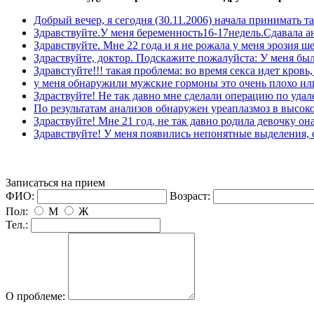
Добрый вечер, я сегодня (30.11.2006) начала принимать та
Здравствуйте.У меня беременность16-17недель.Сдавала а
Здравствуйте. Мне 22 года и я не рожала у меня эрозия ше
Здраствуйте, доктор. Подскажите пожалуйста: У меня была
Здравстуйте!!! такая проблема: во время секса идет кровь,
у меня обнаружили мужские гормоны это очень плохо или
Здраствуйте! Не так давно мне сделали операцию по удале
По результатам анализов обнаружен уреаплазмоз в высоко
Здраствуйте! Мне 21 год, не так давно родила девочку она
Здравствуйте! У меня появились непонятные выделения, с
Записаться на прием
ФИО:
озраст:
Пол:
М
Ж
Тел.:
О проблеме: