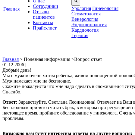
О нас
Сотрудники
Урология
Гинекология
Главная
Отзывы
Стоматология
ациенто
енерология
Контакты
Эндокринология
Прайс-лист
Кардиология
Терапия
Главная
>
Полезная информация
>
опрос-ответ
01.12.2006 |
Добрый день!
Мы с мужем очень хотим ребенка, живем полноценной половой 
Муж намекает мне на бесплодие.
Скажите пожалуйста что мне надо сделать в сложившейся сит
Спасибо.
Ответ:
Здравствуйте, Светлана Леонидовна! Отвечает на Ваш в
Бесплодным принято считать брак, в котором при регулярной 
настоящее время, пройдите обследование у гинеколога. Очень
роблемы.
озможно вам будут интересны ответы на другие вопросы: