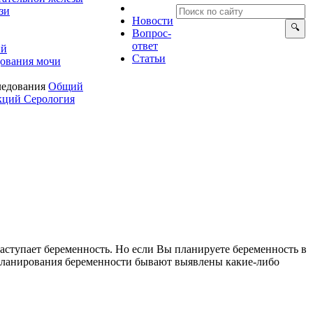
зи
Новости
опрос-
ответ
ий
Статьи
ования мочи
ледования
Общий
екций
Серология
 наступает беременность. Но если Вы планируете беременность
 планирования беременности бывают выявлены какие-либо