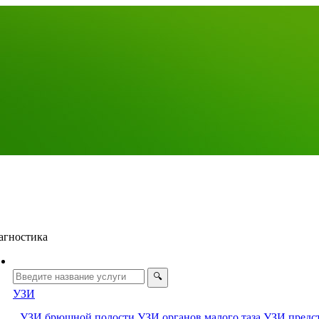
агностика
УЗИ
УЗИ брюшной полости
УЗИ органов малого таза
УЗИ предс