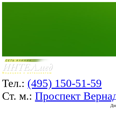
Тел.:
(495) 150-51-59
Ст. м.:
Проспект Верна
Ди