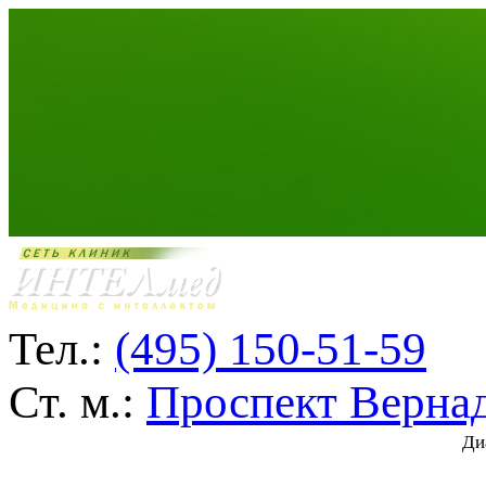
Тел.:
(495) 150-51-59
Ст. м.:
Проспект Верна
Ди