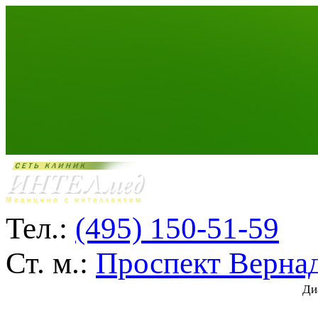
Тел.:
(495) 150-51-59
Ст. м.:
Проспект Верна
Ди